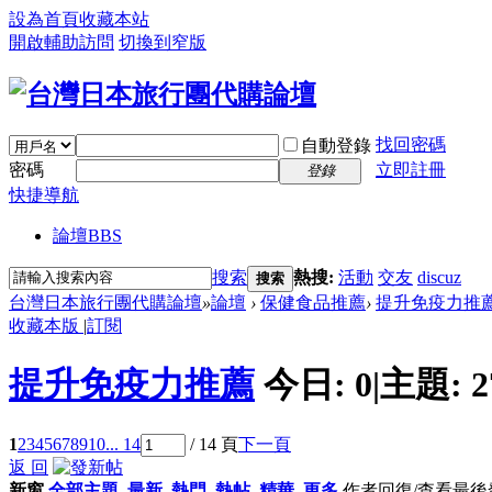
設為首頁
收藏本站
開啟輔助訪問
切換到窄版
找回密碼
自動登錄
密碼
立即註冊
登錄
快捷導航
論壇
BBS
搜索
熱搜:
活動
交友
discuz
搜索
台灣日本旅行團代購論壇
»
論壇
›
保健食品推薦
›
提升免疫力推
收藏本版
|
訂閱
提升免疫力推薦
今日:
0
|
主題:
2
1
2
3
4
5
6
7
8
9
10
... 14
/ 14 頁
下一頁
返 回
新窗
全部主題
最新
熱門
熱帖
精華
更多
作者
回復/查看
最後