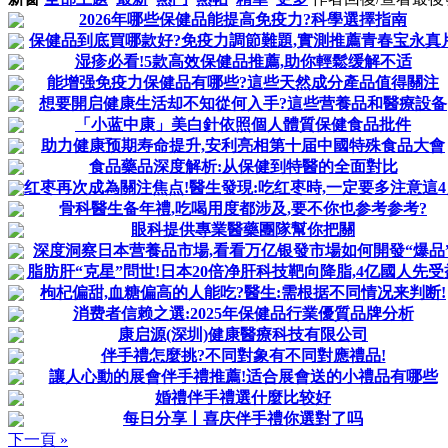
2026年哪些保健品能提高免疫力?科學選擇指南
保健品到底買哪款好?免疫力調節難題,實測推薦青春宝永真
湿疹必看!5款高效保健品推薦,助你輕鬆缓解不适
能增强免疫力保健品有哪些?這些天然成分產品值得關注
想要開启健康生活却不知從何入手?這些营養品和醫療設备
「小蓝中康」美白針依照個人體質保健食品批件
助力健康预期寿命提升,安利亮相第十届中國特殊食品大會
食品藥品深度解析:从保健到特醫的全面對比
红枣再次成為關注焦点!醫生發現:吃红枣時,一定要多注意這4
骨科醫生备年禮,吃喝用度都涉及,要不你也参考参考?
眼科提供專業醫藥團隊幫你把關
深度洞察日本营養品市場,看看万亿银發市場如何開發“爆品
脂肪肝“克星”問世!日本20倍净肝科技靶向降脂,4亿國人先受
枸杞偏甜,血糖偏高的人能吃?醫生:需根据不同情况来判断!
消费者信赖之選:2025年保健品行業優質品牌分析
康启源(深圳)健康醫療科技有限公司
伴手禮怎麼挑?不同對象有不同對應禮品!
讓人心動的展會伴手禮推薦!适合展會送的小禮品有哪些
婚禮伴手禮選什麼比较好
每日分享丨喜庆伴手禮你選對了吗
下一頁 »