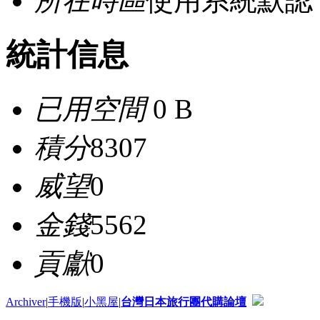
所在時區
使用系統默認
統計信息
已用空間
0 B
積分
8307
威望
0
金錢
5562
貢獻
0
Archiver
|
手機版
|
小黑屋
|
台灣日本旅行團代購論壇