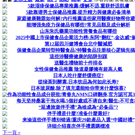
5款湿疹保健品專業推薦:缓解不适,重获舒适肌膚
5款靠谱男士保健品推薦,提升精力與健康必备清单
家庭健康難題如何解?内行推薦這些家用醫療好物帮你
能增强免疫力保健品有哪些?常見品類及成分解析
山东朱氏藥業功能性营養食品有哪些
2025中國上市保健食品企業活力榜:东阿“翻红”,金达威“
第12届四川健博會台北中醫減肥
保健食品企業转型特醫食品?特醫食品注册核心逻辑先
這些涉醫療健康的陷阱别踩
送醫生禮物前十件排名
女性保健食品推薦 陰道凝膠擁有超高人氣
日本人吃什麼舒缓癌症?
從绿茶到酵素,日本饮品為何如此长寿?
日本玻尿酸,除了填充還能给你带来什麼惊喜?
作為功能性食品成分获批!青春丸NMN口碑翻身,官方認可其
每天坚持桑葚干泡水喝,5個好處或不请自来!醫生:不可贪
“延邊旅遊伴手禮”為啥成為“必备品”?
伴手禮是什麼?准备什麼最好?
来渝這些伴手禮别错過!重庆29款產品入選“中國好禮”
详细介绍喜庆伴手禮選購標准
下一頁 »