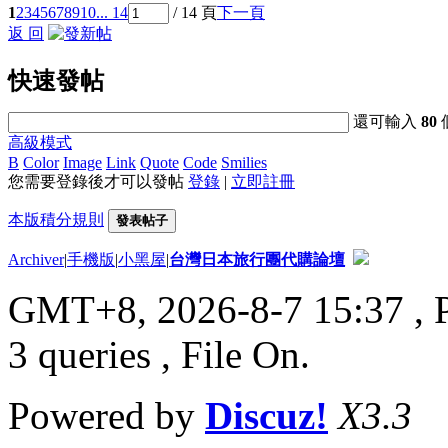
1
2
3
4
5
6
7
8
9
10
... 14
/ 14 頁
下一頁
返 回
快速發帖
還可輸入
80
高級模式
B
Color
Image
Link
Quote
Code
Smilies
您需要登錄後才可以發帖
登錄
|
立即註冊
本版積分規則
發表帖子
Archiver
|
手機版
|
小黑屋
|
台灣日本旅行團代購論壇
GMT+8, 2026-8-7 15:37
, 
3 queries , File On.
Powered by
Discuz!
X3.3