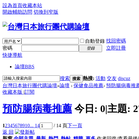
設為首頁
收藏本站
開啟輔助訪問
切換到窄版
找回密碼
自動登錄
密碼
立即註冊
登錄
快捷導航
論壇
BBS
搜索
熱搜:
活動
交友
discuz
搜索
台灣日本旅行團代購論壇
»
論壇
›
保健食品推薦
›
預防腸病毒推
收藏本版
|
訂閱
預防腸病毒推薦
今日:
0
|
主題:
2
1
2
3
4
5
6
7
8
9
10
... 14
/ 14 頁
下一頁
返 回
新窗
全部主題
最新
熱門
熱帖
精華
更多
作者
回復/查看
最後