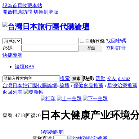
設為首頁
收藏本站
開啟輔助訪問
切換到窄版
找回密碼
自動登錄
密碼
立即註冊
登錄
快捷導航
論壇
BBS
搜索
熱搜:
活動
交友
discuz
搜索
台灣日本旅行團代購論壇
»
論壇
›
保健食品推薦
›
早洩治療推薦
返回列表
日本大健康产业环境
查看:
4718
|
回復:
0
[複製鏈接]
電梯直達