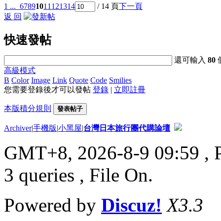
1 ...
6
7
8
9
10
11
12
13
14
/ 14 頁
下一頁
返 回
快速發帖
還可輸入
80
高級模式
B
Color
Image
Link
Quote
Code
Smilies
您需要登錄後才可以發帖
登錄
|
立即註冊
本版積分規則
發表帖子
Archiver
|
手機版
|
小黑屋
|
台灣日本旅行團代購論壇
GMT+8, 2026-8-9 09:59
, 
3 queries , File On.
Powered by
Discuz!
X3.3