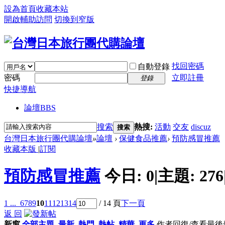
設為首頁
收藏本站
開啟輔助訪問
切換到窄版
找回密碼
自動登錄
密碼
立即註冊
登錄
快捷導航
論壇
BBS
搜索
熱搜:
活動
交友
discuz
搜索
台灣日本旅行團代購論壇
»
論壇
›
保健食品推薦
›
預防感冒推薦
收藏本版
|
訂閱
預防感冒推薦
今日:
0
|
主題:
276
1 ...
6
7
8
9
10
11
12
13
14
/ 14 頁
下一頁
返 回
新窗
全部主題
最新
熱門
熱帖
精華
更多
作者
回復/查看
最後