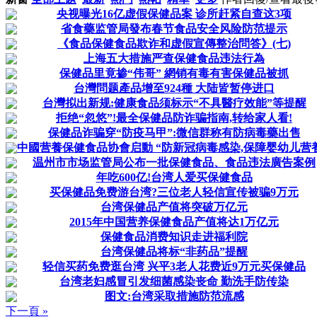
央视曝光16亿虚假保健品案 诊所赶紧自查这3项
省食藥监管局發布春节食品安全风险防范提示
《食品保健食品欺诈和虚假宣傳整治問答》(七)
上海五大措施严查保健食品违法行為
保健品里竟掺“伟哥” 網销有毒有害保健品被抓
台灣問题產品增至924種 大陆皆暂停进口
台灣拟出新规:健康食品须标示“不具醫疗效能”等提醒
拒绝“忽悠”!最全保健品防诈骗指南,转给家人看!
保健品诈骗穿“防疫马甲”:微信群称有防病毒藥出售
中國营養保健食品协會启動 “防新冠病毒感染,保障婴幼儿营養.
温州市市场监管局公布一批保健食品、食品违法廣告案例
年吃600亿!台湾人爱买保健食品
买保健品免费游台湾?三位老人轻信宣传被骗9万元
台湾保健品产值将突破万亿元
2015年中国营养保健食品产值将达1万亿元
保健食品消费知识走进福利院
台湾保健品将标“非药品”提醒
轻信买药免费逛台湾 兴平3老人花费近9万元买保健品
台湾老妇感冒引发细菌感染丧命 勤洗手防传染
图文:台湾采取措施防范流感
下一頁 »